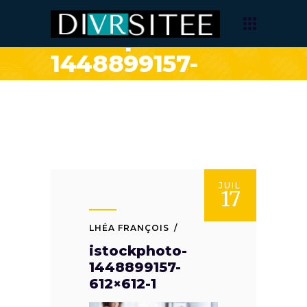
istockphoto-
1448899157-
612×612-1
JUIL
17
LHÉA FRANÇOIS
istockphoto-
1448899157-
612×612-1