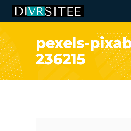
pexels-pixab
236215