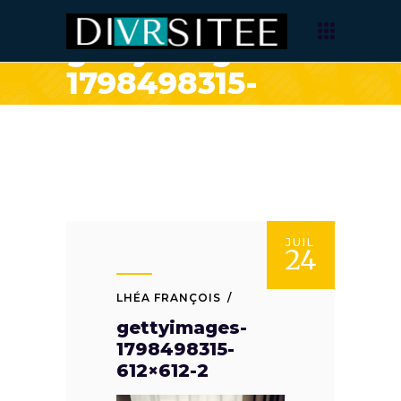
gettyimages-
1798498315-
612×612-2
JUIL
24
LHÉA FRANÇOIS
gettyimages-
1798498315-
612×612-2